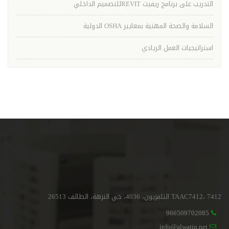
التدريب على برنامج ريفيت REVITللتصميم الداخلي
السلامة والصحة المهنية بمعايير OSHA الدولية
استراتيجيات العمل الريادي
TAAC7412، 7412 التلفزيون، 4036، حي النزهة، الطائف 26513
966509702085
info@alwatin.net