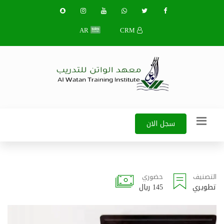
AR
CRM
سجل الان
التصنيف
حضوري
تطويري
145 ريال